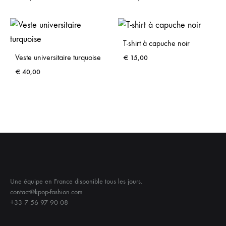
T-shirt à capuche noir
Veste universitaire turquoise
€
15,00
€
40,00
Une équipe en France disponible tous les jours.
contact@kpop-fashion.com
+33 7 56 97 90 08