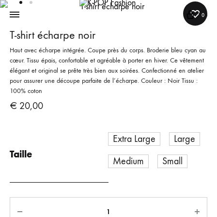
0
T-shirt écharpe noir
K-
DANCE
POP
FIRST
Haut avec écharpe intégrée. Coupe près du corps. Broderie bleu cyan au
cœur. Tissu épais, confortable et agréable à porter en hiver. Ce vêtement
Fashion
THINK
élégant et original se prête très bien aux soirées. Confectionné en atelier
LATER
pour assurer une découpe parfaite de l’écharpe. Couleur : Noir Tissu :
100% coton
€
20,00
Extra Large
Large
Taille
Medium
Small