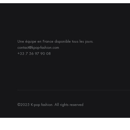
Une équipe en France disponible tous les jours.
contact@kpop-fashion.com
+33 7 56 97 90 08
©2025 K-pop fashion. All rights reserved