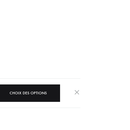
Ce
CHOIX DES OPTIONS
produit
a
plusieurs
variations.
Les