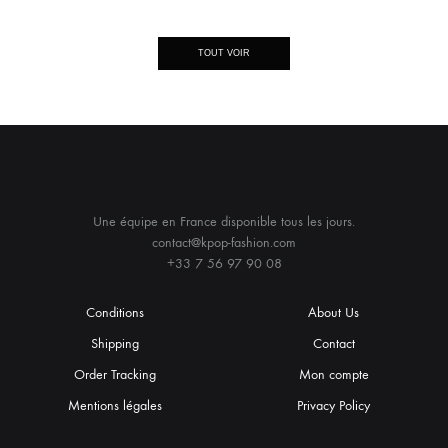
TOUT VOIR
Une équipe en France disponible tous les jours.
contact@kpop-fashion.com
+33 7 56 97 90 08
Conditions
About Us
Shipping
Contact
Order Tracking
Mon compte
Mentions légales
Privacy Policy