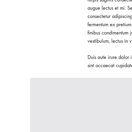
to
augue lectus et mi. Se
a
consectetur adipiscin
fermentum ex pretium.
finibus condimentum j
Conte
vestibulum, lectus in 
Duis aute irure dolor 
23
sint occaecat cupidata
AOÛT
2018
0
SHARE
AUCUN
COMMENTAIRE
SUR
5
EFFORTLESSLY
COOL
OUTFIT