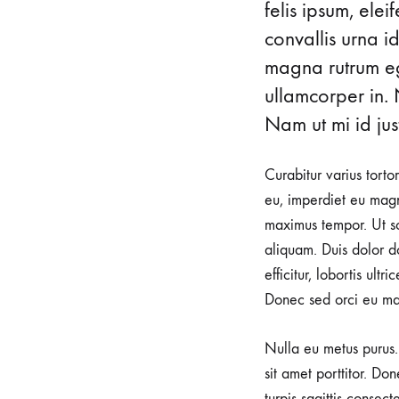
felis ipsum, ele
Effort
convallis urna i
magna rutrum ege
Cool
ullamcorper in. 
Nam ut mi id just
Outfit
Curabitur varius torto
Ideas
eu, imperdiet eu magn
maximus tempor. Ut sod
aliquam. Duis dolor do
to
efficitur, lobortis ult
Donec sed orci eu ma
Wear
Nulla eu metus purus. 
sit amet porttitor. Do
turpis sagittis consec