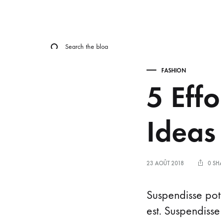
FASHION
5 Effo
FASHION
INSPIRATIO
Ideas
23 AOÛT 2018
0 SH
5
Suspendisse pote
est. Suspendisse