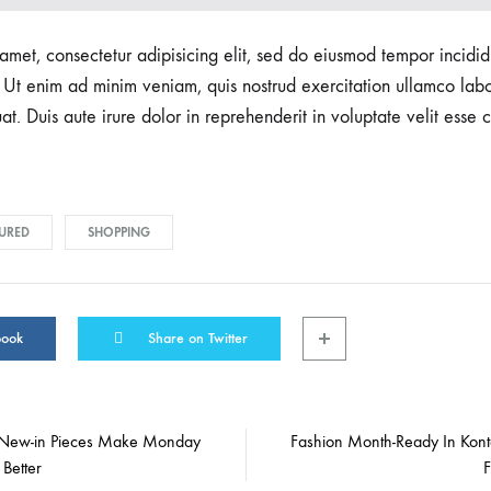
amet, consectetur adipisicing elit, sed do eiusmod tempor incidid
Ut enim ad minim veniam, quis nostrud exercitation ullamco labori
 Duis aute irure dolor in reprehenderit in voluptate velit esse c
URED
SHOPPING
book
Share on Twitter
 New-in Pieces Make Monday
Fashion Month-Ready In Kont
Better