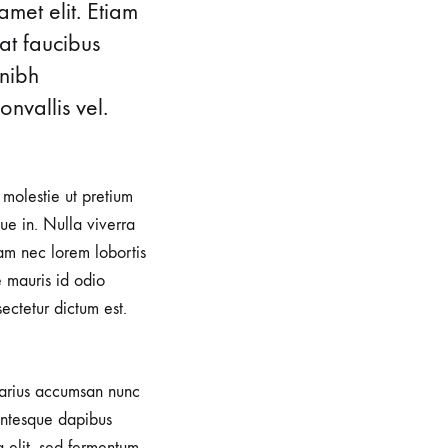
amet elit. Etiam
at faucibus
 nibh
nvallis vel.
, molestie ut pretium
e in. Nulla viverra
iam nec lorem lobortis
e mauris id odio
sectetur dictum est.
 varius accumsan nunc
lentesque dapibus
a elit, sed fermentum