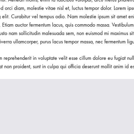
d orci diam, molestie vitae nisl et, luctus tempor dolor. Lorem ips
g elit. Curabitur vel tempus odio. Nam molestie ipsum sit amet en
 Etiam auctor fermentum lacus, quis commodo massa. Vestibulum 
usto nam sollicitudin malesuada sem, non euismod mi maximus sit
rt
viverra ullamcorper, purus lacus tempor massa, nec fermentum ligu
in reprehenderit in voluptate velit esse cillum dolore eu fugiat nu
t non proident, sunt in culpa qui officia deserunt mollit anim id e