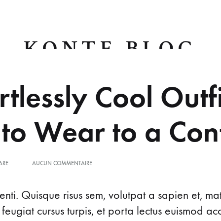
KONTE BLOG
rtlessly Cool Outfi
N
LIFESTYLE
CULTURE
BEAUTY
SHO
 to Wear to a Con
SUR
ARE
AUCUN COMMENTAIRE
5
EFFORTLESSLY
COOL
nti. Quisque risus sem, volutpat a sapien et, ma
OUTFIT
 feugiat cursus turpis, et porta lectus euismod 
IDEAS
TO