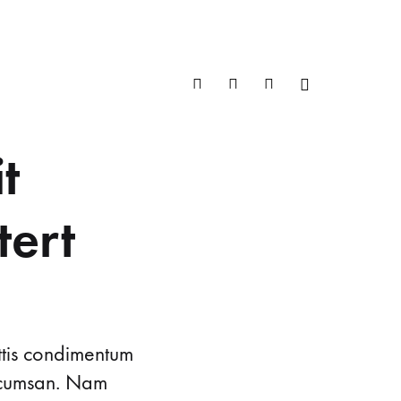
Twitter
Facebook
Instagram
Pinterest
t
PPING
PHOTOGRAPHY
tert
ttis condimentum
accumsan. Nam